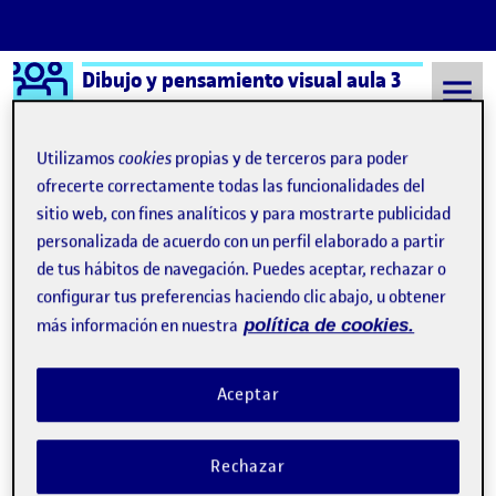
Logo Ágora
Dibujo y pensamiento visual aula 3
Saltar al contenido
Utilizamos
cookies
propias y de terceros para poder
ofrecerte correctamente todas las funcionalidades del
sitio web, con fines analíticos y para mostrarte publicidad
Semestre 20211 - Aula 3
4 Enero, 2022
personalizada de acuerdo con un perfil elaborado a partir
4 Enero, 2022
de tus hábitos de navegación. Puedes aceptar, rechazar o
configurar tus preferencias haciendo clic abajo, u obtener
más información en nuestra
política de cookies.
Mostrar y testear
Publicado por
Publicado por
Gabriel Quiros Villalobos
Visibilidad:
Fecha de publicación
29 octubre, 2022 5:50 am
en Mostrar y testear
Pública
-
4 Ene 2022
-
comentario
Aceptar
4. Mostrar y testear …
Rechazar