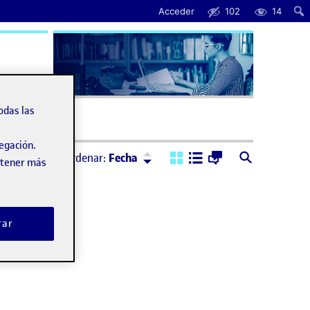
Acceder
102
14
uda
odas las
vegación.
Ordenar:
Descendente
Ordenar:
Fecha
obtener más
rar