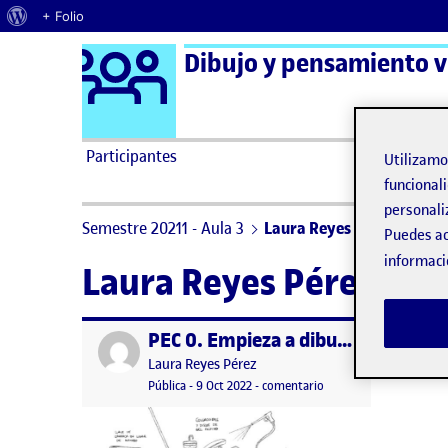
Acerca de WordPress
+ Folio
Logo Ágora
Dibujo y pensamiento vi
Saltar al contenido
Participantes
Utilizam
funcionali
personali
Semestre 20211 - Aula 3
Laura Reyes Pérez
Puedes ac
informaci
Laura Reyes Pérez
PEC 0. Empieza a dibujar
Publicado por
Publicado por
Laura Reyes Pérez
Visibilidad:
Fecha de publicación
10 octubre, 2022 11:59 am
en PEC 0. Empieza a di
Pública
-
9 Oct 2022
-
comentario