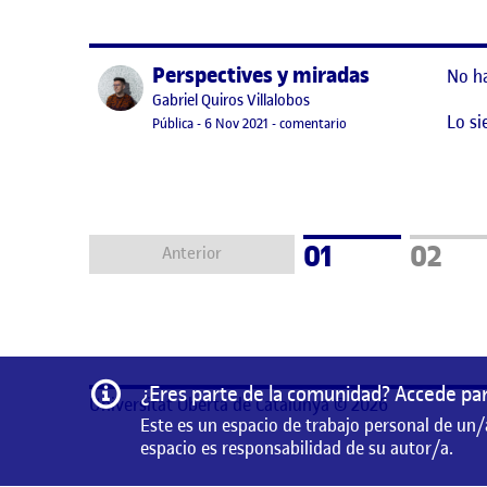
Perspectives y miradas
Publicado por
No h
Publicado por
Gabriel Quiros Villalobos
Lo si
Visibilidad:
Fecha de publicación
29 octubre, 2022 5:50 am
en Perspectives y mirad
Pública
-
6 Nov 2021
-
comentario
Página
Págin
01
02
Anterior
Información
¿Eres parte de la comunidad? Accede par
Universitat Oberta de Catalunya © 2026
Este es un espacio de trabajo personal de un/
espacio es responsabilidad de su autor/a.