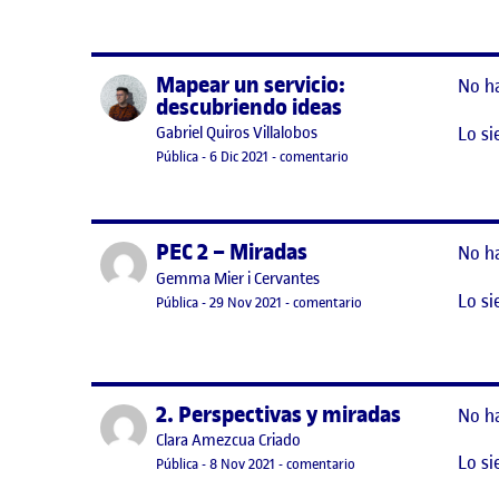
Mapear un servicio:
Publicado por
No h
descubriendo ideas
Lo si
Publicado por
Gabriel Quiros Villalobos
Visibilidad:
Fecha de publicación
6 diciembre, 2021 4:25 am
en Mapear un servicio: d
Pública
-
6 Dic 2021
-
comentario
PEC 2 – Miradas
Publicado por
No h
Publicado por
Gemma Mier i Cervantes
Lo si
Visibilidad:
Fecha de publicación
en PEC 2 – Miradas
Pública
-
29 Nov 2021
-
comentario
2. Perspectivas y miradas
Publicado por
No h
Publicado por
Clara Amezcua Criado
Lo si
Visibilidad:
Fecha de publicación
8 noviembre, 2021 10:04 pm
en 2. Perspectivas y mir
Pública
-
8 Nov 2021
-
comentario