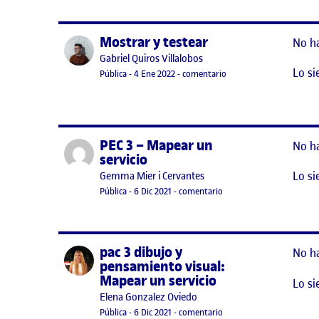
Mostrar y testear
Publicado por
No h
Publicado por
Gabriel Quiros Villalobos
Lo si
Visibilidad:
Fecha de publicación
29 octubre, 2022 5:50 am
en Mostrar y testear
Pública
-
4 Ene 2022
-
comentario
PEC 3 – Mapear un
Publicado por
No h
servicio
Lo si
Publicado por
Gemma Mier i Cervantes
Visibilidad:
Fecha de publicación
4 enero, 2022 4:18 pm
en PEC 3 – Mapear un ser
Pública
-
6 Dic 2021
-
comentario
pac 3 dibujo y
Publicado por
No h
pensamiento visual:
Mapear un servicio
Lo si
Publicado por
Elena Gonzalez Oviedo
Visibilidad:
Fecha de publicación
en pac 3 dibujo y pensami
Pública
-
6 Dic 2021
-
comentario