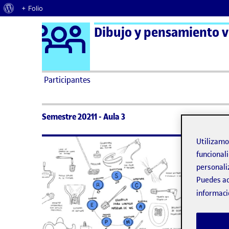
Acerca de WordPress
+ Folio
Logo Ágora
Dibujo y pensamiento vi
Saltar al contenido
Participantes
Semestre 20211 - Aula 3
Utilizam
No h
funcionali
personali
Lo si
Puedes ac
informaci