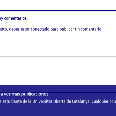
ay comentarios.
ento, debes estar
conectado
para publicar un comentario.
as
a
a ver más publicaciones.
a estudiante de la Universitat Oberta de Catalunya. Cualquier co