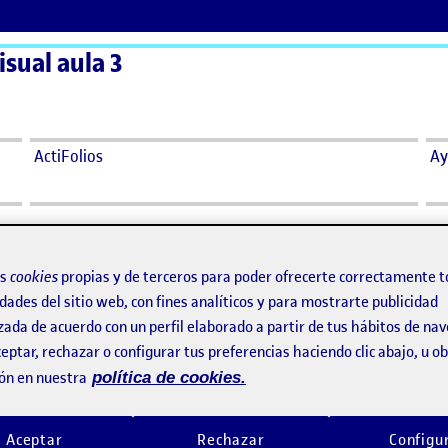
sual aula 3
ActiFolios
Ay
os
cookies
propias y de terceros para poder ofrecerte correctamente t
ay comentarios.
dades del sitio web, con fines analíticos y para mostrarte publicidad
zada de acuerdo con un perfil elaborado a partir de tus hábitos de na
ento, debes estar
conectado
para publicar un comentario.
eptar, rechazar o configurar tus preferencias haciendo clic abajo, u 
ón en nuestra
política de cookies.
Aceptar
Rechazar
Configu