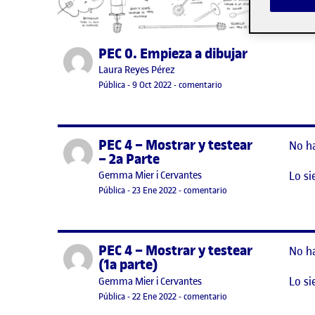
PEC 0. Empieza a dibujar
Publicado por
Publicado por
Laura Reyes Pérez
Visibilidad:
Fecha de publicación
10 octubre, 2022 11:59 am
en PEC 0. Empieza a dibu
Pública
-
9 Oct 2022
-
comentario
PEC 4 – Mostrar y testear
Publicado por
No h
– 2a Parte
Lo si
Publicado por
Gemma Mier i Cervantes
Visibilidad:
Fecha de publicación
en PEC 4 – Mostrar y te
Pública
-
23 Ene 2022
-
comentario
PEC 4 – Mostrar y testear
Publicado por
No h
(1a parte)
Lo si
Publicado por
Gemma Mier i Cervantes
Visibilidad:
Fecha de publicación
en PEC 4 – Mostrar y te
Pública
-
22 Ene 2022
-
comentario