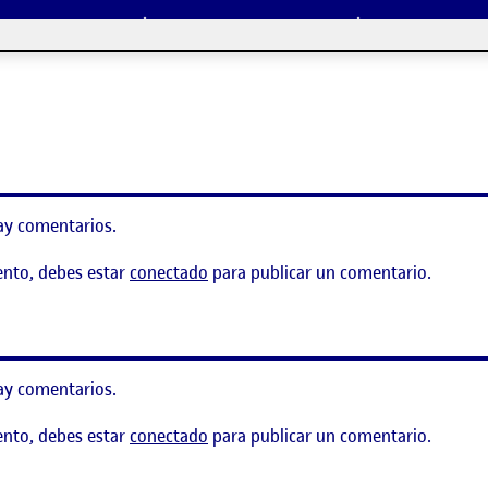
jar
ay comentarios.
ento, debes estar
conectado
para publicar un comentario.
stear – 2a Parte
ay comentarios.
ento, debes estar
conectado
para publicar un comentario.
stear (1a parte)