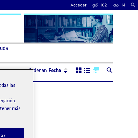
Acceder
102
14
uda
Ordenar:
Descendente
Ordenar:
Fecha
odas las
vegación.
obtener más
rar